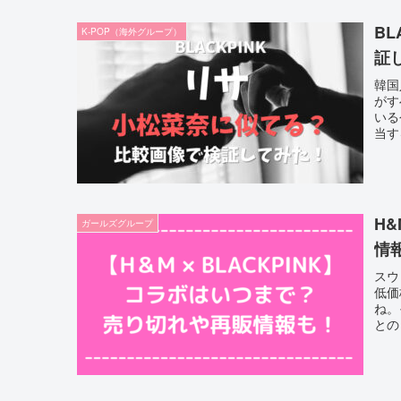
B
K-POP（海外グループ）
証
韓国
がす
いる
当す
H
ガールズグループ
情
スウ
低価
ね。
との