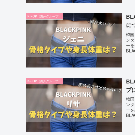
B
K-POP（海外グループ）
に
韓国
ンタ
ーを
BL
B
K-POP（海外グループ）
プ
韓国
ンタ
ーを
BL