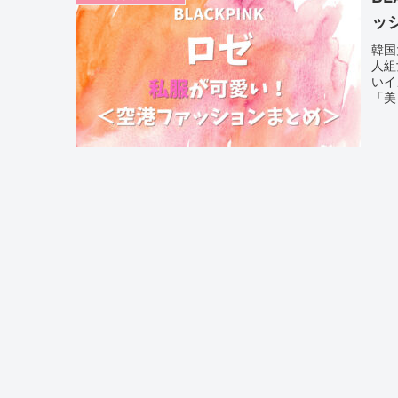
ッ
韓国
人組
いイ
「美