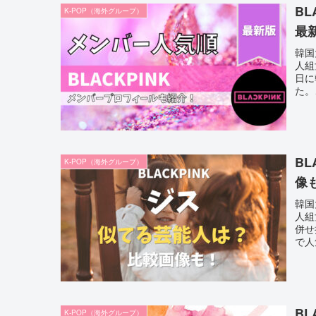
B
K-POP（海外グループ）
最
韓国
人組
日に
た。こ
B
K-POP（海外グループ）
像
韓国
人組
併せ
で人
B
K-POP（海外グループ）