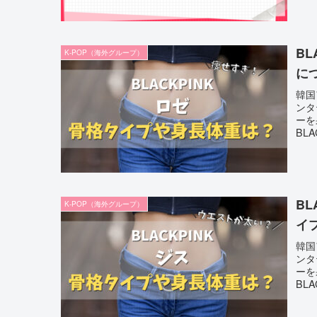
B
K-POP（海外グループ）
に
韓国
ンタ
ーを
BL
B
K-POP（海外グループ）
イ
韓国
ンタ
ーを
BL