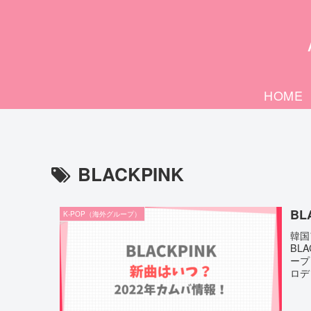
HOME
BLACKPINK
BL
K-POP（海外グループ）
韓国
BL
ープ
ロデ