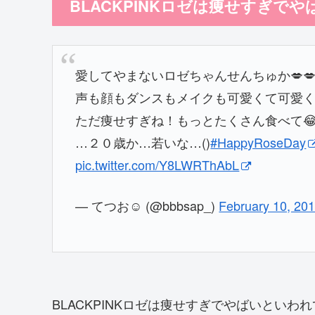
BLACKPINKロゼは痩せすぎでや
愛してやまないロゼちゃんせんちゅか💋💋
声も顔もダンスもメイクも可愛くて可愛く
ただ痩せすぎね！もっとたくさん食べて
…２０歳か…若いな…()
#HappyRoseDay
pic.twitter.com/Y8LWRThAbL
— てつお☺︎︎ (@bbbsap_)
February 10, 20
BLACKPINKロゼは痩せすぎでやばいとい