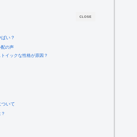
CLOSE
やばい？
心配の声
はストイックな性格が原因？
？
について
は？