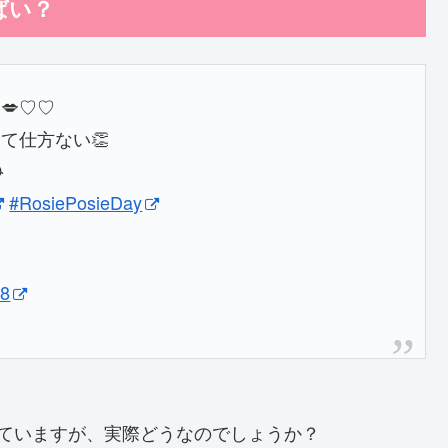
ばい？
💋♡♡
て仕方ない👏

#RosiePosieDay
18
われていますが、実際どうなのでしょうか？