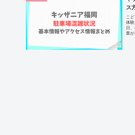
ス
こど
体験
日、
業が