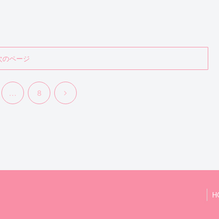
次のページ
次
…
8
へ
H