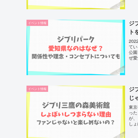
ジ
イベント情報
ト
20
てい
公園
ぜ愛
ジ
イベント情報
じ
東京
った
が、
しょ