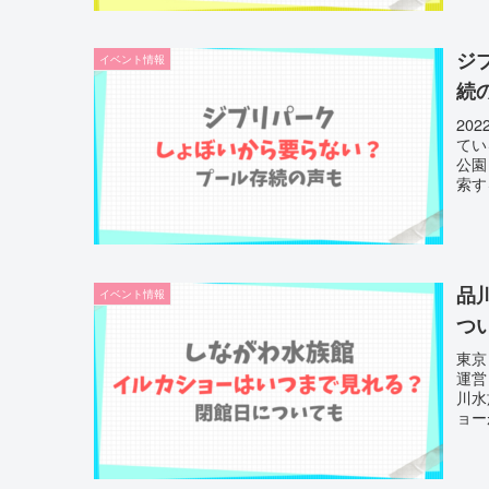
ジ
イベント情報
続
20
てい
公園
索す
品
イベント情報
つ
東京
運営
川水
ョー