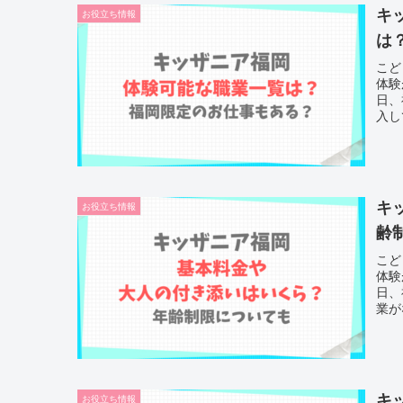
キ
お役立ち情報
は
こど
体験
日、
入し
キ
お役立ち情報
齢
こど
体験
日、
業が
キ
お役立ち情報