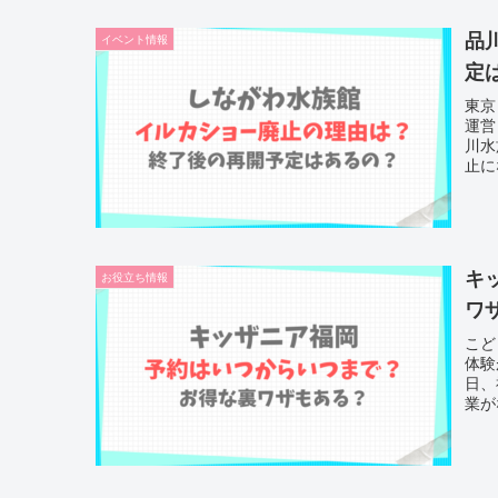
品
イベント情報
定
東京
運営
川水
止に
キ
お役立ち情報
ワ
こど
体験
日、
業が