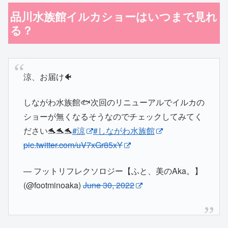
品川水族館イルカショーはいつまで見れ
る？
涼、お届け🐠
しながわ水族館🐟️次回のリニューアルでイルカの
ショーが無くなるそうなのでチェックしてみてく
ださい🐬🐬🐬
#涼
#しながわ水族館
pic.twitter.com/uV7xGr85xY
— フットリフレクソロジー【ふと、美のAka。】
(@footminoaka)
June 30, 2022