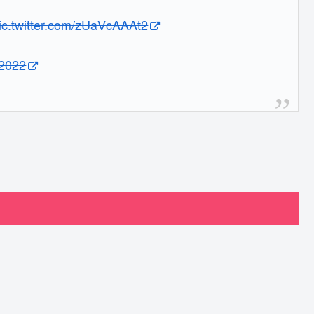
ic.twitter.com/zUaVcAAAt2
 2022