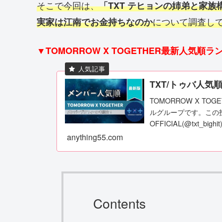
そこで今回は、
「TXT テヒョンの姉弟と家族
について調査し
実家は江南でお金持ちなのか
▼TOMORROW X TOGETHER最新人気順
TXT/トゥバ人気
TOMORROW X TO
ルグループです。この投稿を
OFFICIAL(@txt_big
anything55.com
Contents