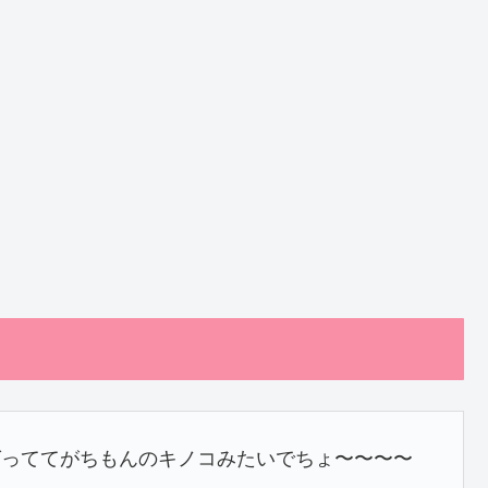
グっててがちもんのキノコみたいでちょ〜〜〜〜