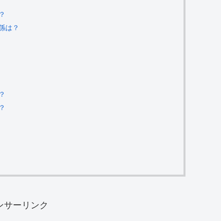
？
関係は？
？
？
ンサーリンク