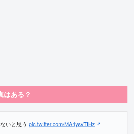
写真はある？
来ないと思う
pic.twitter.com/MA4ysvTtHz