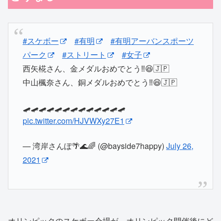
#スケボー
#有明
#有明アーバンスポーツ
パーク
#ストリート
#女子
西矢椛さん、金メダルおめでとう‼️😆🇯🇵
中山楓奈さん、銅メダルおめでとう‼️😆🇯🇵
🛹🛹🛹🛹🛹🛹🛹🛹🛹🛹🛹🛹🛹
pic.twitter.com/HJVWXy27E1
— 湾岸さんぽ🌴🌊🌈 (@bayside7happy)
July 26,
2021
オリンピックのスケボー会場が、オリンピック開催後にど