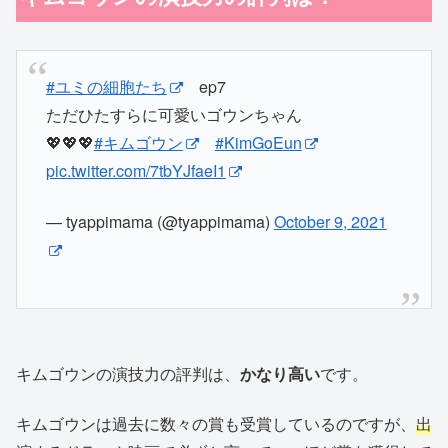
#ユミの細胞たち
ep7
ただひたすらに可愛いゴウンちゃん
💖💖💖
#キムゴウン
#KimGoEun
pic.twitter.com/7tbYJfaeI1
— tyappimama (@tyappimama)
October 9, 2021
キムゴウンの演技力の評判は、
かなり高い
です。
キムゴウンは過去に数々の賞も受賞しているのですが、
出