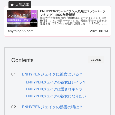
ENHYPEN/エンハイフン人気順は？メンバーラ
ンキング｜2022年最新版
韓国大手芸能事務所の「BigHitエンターテインメント（現
HYBE）」と、韓国オーディション番組を手掛けるMnetを
運営する「CJ ENM」が合同で開催した、「I-LAND」。そ
こから、7人組のボーイズグループ「ENHYPEN（エンハイ
フン...
anything55.com
2021.06.14
Contents
CLOSE
ENHYPENジェイクに彼女はいる？
ENHYPENジェイクの彼女はレイラ？
ENHYPENジェイクは愛されキャラ
ENHYPENジェイクの彼女になりたい
ENHYPENジェイクの熱愛の噂は？