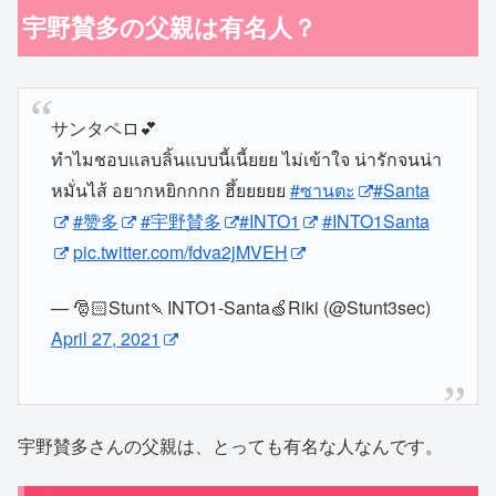
宇野賛多の父親は有名人？
サンタペロ💕
ทำไมชอบแลบลิ้นแบบนี้เนี้ยยย ไม่เข้าใจ น่ารักจนน่า
หมั่นไส้ อยากหยิกกกก ฮึ้ยยยยย
#ซานตะ
#Santa
#赞多
#宇野賛多
#INTO1
#INTO1Santa
pic.twitter.com/fdva2jMVEH
— 🎅🏻Stunt🍡INTO1-Santa🍏Riki (@Stunt3sec)
April 27, 2021
宇野賛多さんの父親は、とっても有名な人なんです。