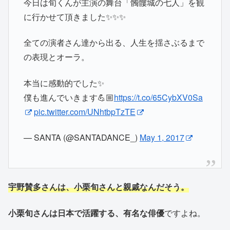
今日は旬くんが主演の舞台「髑髏城の七人」を観
に行かせて頂きました✨✨✨
全ての演者さん達から出る、人生を揺さぶるまで
の表現とオーラ。
本当に感動的でした✨
僕も進んでいきます💪🏼
https://t.co/65CybXV0Sa
pic.twitter.com/UNhtbpTzTE
— SANTA (@SANTADANCE_)
May 1, 2017
宇野賛多さんは、小栗旬さんと親戚なんだそう。
小栗旬さんは日本で活躍する、有名な俳優
ですよね。