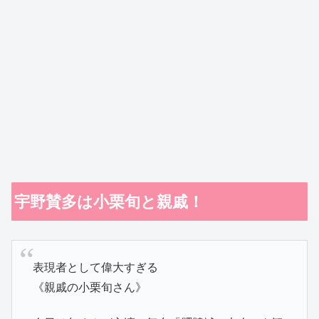
宇野賛多は小栗旬と親戚！
表現者として偉大すぎる
《親戚の小栗旬さん》