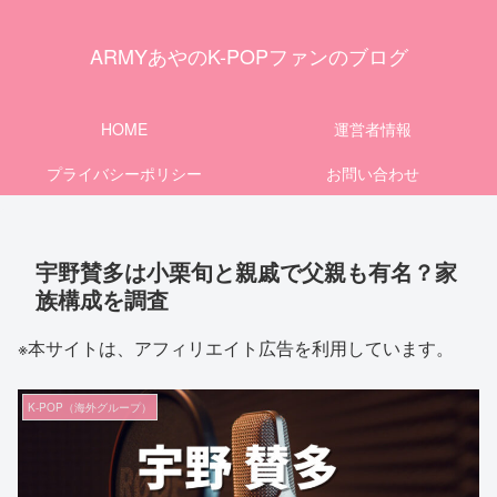
ARMYあやのK-POPファンのブログ
HOME
運営者情報
プライバシーポリシー
お問い合わせ
宇野賛多は小栗旬と親戚で父親も有名？家
族構成を調査
※本サイトは、アフィリエイト広告を利用しています。
K-POP（海外グループ）