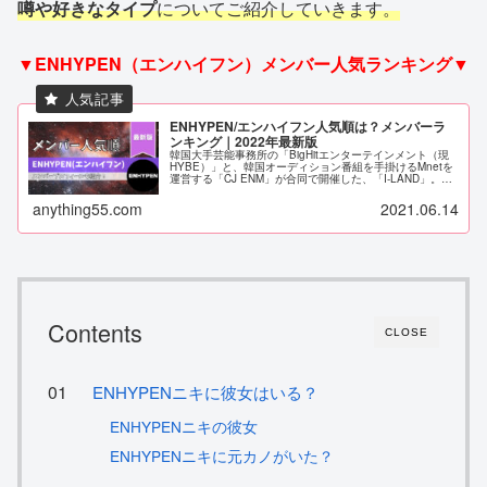
噂や好きなタイプ
についてご紹介していきます。
▼ENHYPEN（エンハイフン）メンバー人気ランキング▼
ENHYPEN/エンハイフン人気順は？メンバーラ
ンキング｜2022年最新版
韓国大手芸能事務所の「BigHitエンターテインメント（現
HYBE）」と、韓国オーディション番組を手掛けるMnetを
運営する「CJ ENM」が合同で開催した、「I-LAND」。そ
こから、7人組のボーイズグループ「ENHYPEN（エンハイ
フン...
anything55.com
2021.06.14
Contents
CLOSE
ENHYPENニキに彼女はいる？
ENHYPENニキの彼女
ENHYPENニキに元カノがいた？