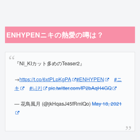
ENHYPENニキの熱愛の噂は？
『NI_KIカット多めのTeaser2』
→
https://t.co/6xtPLpKgPA
#ENHYPEN
#ニ
キ
#니키
pic.twitter.com/fP2bAqH4GQ
— 花鳥風月 (@jkHqasJ45fRmIQo)
May 18, 2021