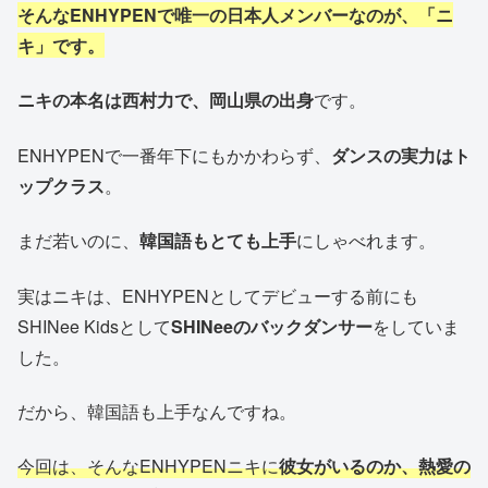
そんなENHYPENで唯一の日本人メンバーなのが、「ニ
キ」です。
ニキの本名は西村力で、岡山県の出身
です。
ENHYPENで一番年下にもかかわらず、
ダンスの実力はト
ップクラス
。
まだ若いのに、
韓国語もとても上手
にしゃべれます。
実はニキは、ENHYPENとしてデビューする前にも
SHINee Kidsとして
SHINeeのバックダンサー
をしていま
した。
だから、韓国語も上手なんですね。
今回は、そんなENHYPENニキに
彼女がいるのか、熱愛の