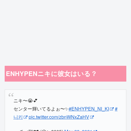
ENHYPENニキに彼女はいる？
ニキ〜😭💕
センター輝いてるよぉ〜✨
#ENHYPEN_NI_KI
#
니키
pic.twitter.com/zbnWNxZaHV