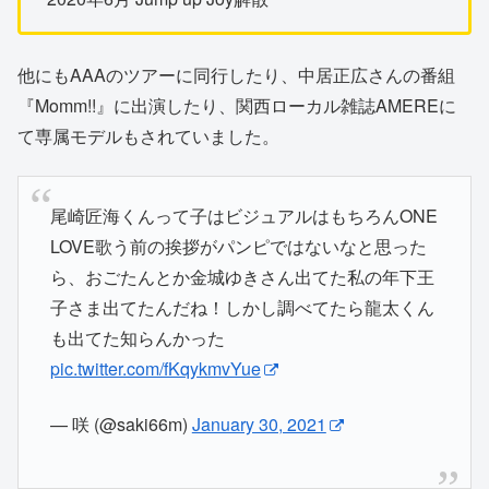
他にもAAAのツアーに同行したり、中居正広さんの番組
『Momm!!』に出演したり、関西ローカル雑誌AMEREに
て専属モデルもされていました。
尾崎匠海くんって子はビジュアルはもちろんONE
LOVE歌う前の挨拶がパンピではないなと思った
ら、おごたんとか金城ゆきさん出てた私の年下王
子さま出てたんだね！しかし調べてたら龍太くん
も出てた知らんかった
pic.twitter.com/fKqykmvYue
— 咲 (@saki66m)
January 30, 2021