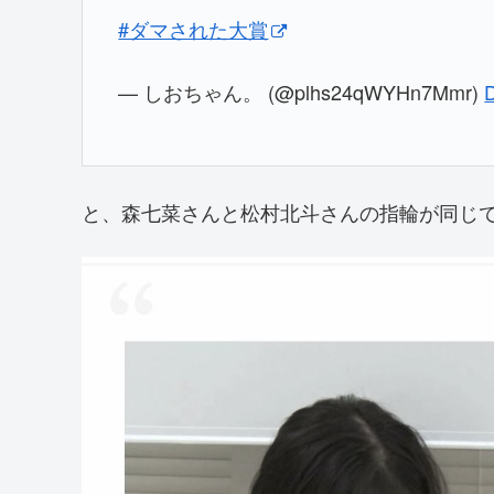
#ダマされた大賞
— しおちゃん。 (@plhs24qWYHn7Mmr)
と、森七菜さんと松村北斗さんの指輪が同じ