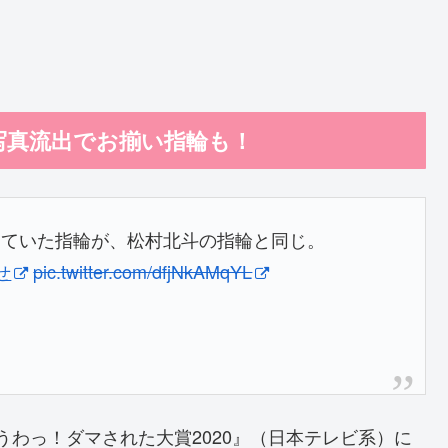
写真流出でお揃い指輪も！
けていた指輪が、松村北斗の指輪と同じ。
せ
pic.twitter.com/dfjNkAMqYL
『うわっ！ダマされた大賞2020』（日本テレビ系）に