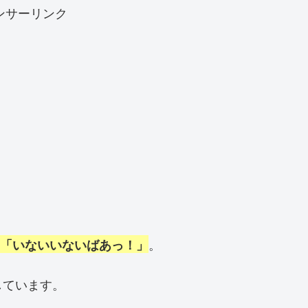
ンサーリンク
。
「いないいないばあっ！」
しています。