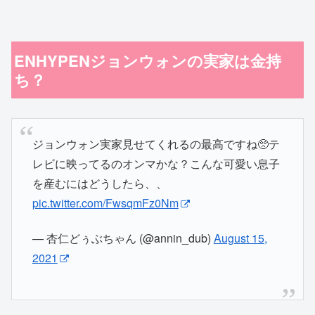
ENHYPENジョンウォンの実家は金持
ち？
ジョンウォン実家見せてくれるの最高ですね🥺テ
レビに映ってるのオンマかな？こんな可愛い息子
を産むにはどうしたら、、
pic.twitter.com/FwsqmFz0Nm
— 杏仁どぅぶちゃん (@annin_dub)
August 15,
2021