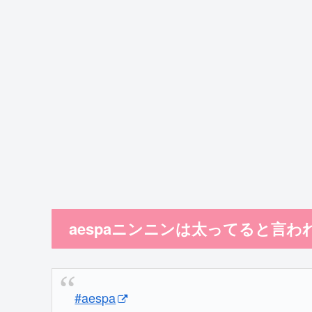
aespaニンニンは太ってると言
#aespa