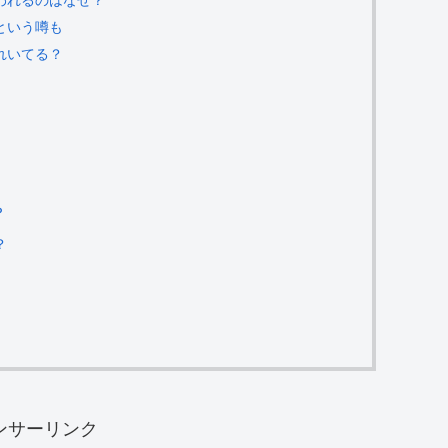
という噂も
れいてる？
？
？
ンサーリンク