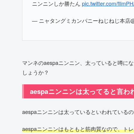
ニンニンしか勝たん
pic.twitter.com/fllmP
— ニャタングミカンパニーねじねじ本店@ち推し
マンネのaespaニンニン、太っていると噂
しょうか？
aespaニンニンは太ってると言
aespaニンニンは太っているといわれている
aespaニンニンはもともと筋肉質なので、