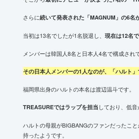
さらに
続いて発表された「MAGNUM」の6名
当初は13名でしたが1名脱退し、
現在は12名
メンバーは韓国人8名と日本人4名で構成され
その日本人メンバーの1人なのが、「ハルト」
福岡県出身のハルトの本名は渡辺温斗です。
しており、低音
TREASUREではラップを担当
ハルトの母親がBIGBANGのファンだった
持ったようです。