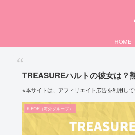
HOME
TREASUREハルトの彼女は
※本サイトは、アフィリエイト広告を利用して
K-POP（海外グループ）