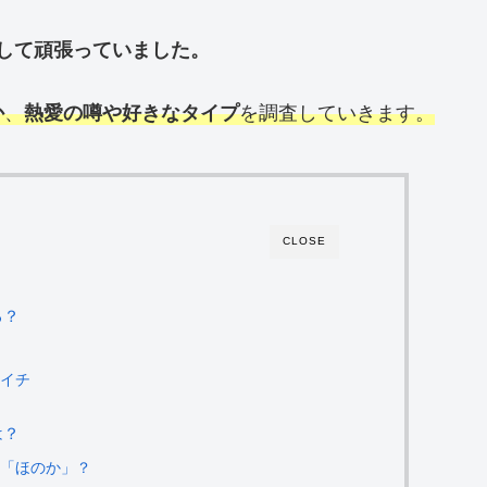
として頑張っていました。
、
を調査していきます。
か
熱愛の噂や好きなタイプ
CLOSE
る？
カイチ
は？
は「ほのか」？