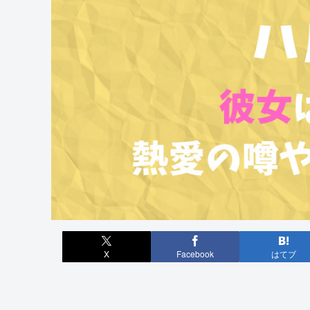
X
Facebook
はてブ