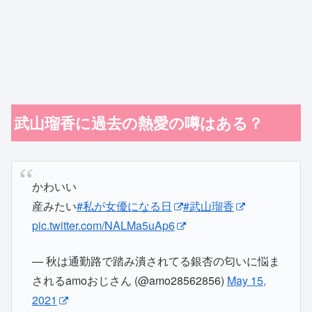
武山瑠香に過去の熱愛の噂はある？
かわいい
産みたい
#私が女優になる日
#武山瑠香
pic.twitter.com/NALMa5uAp6
— 秋は通勤路で踏み潰されてる銀杏の匂いに悩ま
されるamoおじさん (@amo28562856)
May 15,
2021