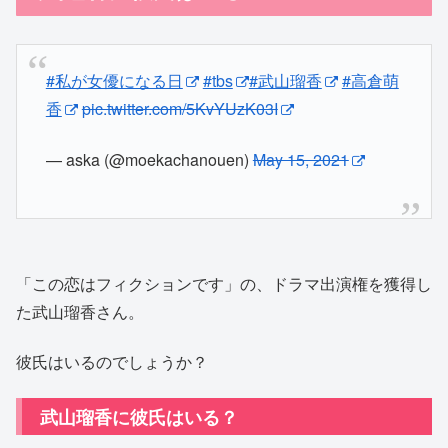
#私が女優になる日
#tbs
#武山瑠香
#高倉萌
香
pic.twitter.com/5KvYUzK03I
— aska (@moekachanouen)
May 15, 2021
「この恋はフィクションです」の、ドラマ出演権を獲得し
た武山瑠香さん。
彼氏はいるのでしょうか？
武山瑠香に彼氏はいる？