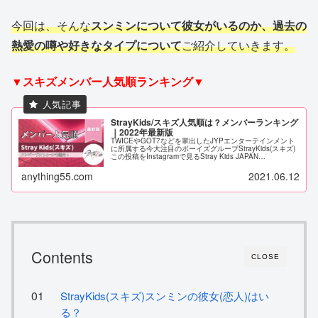
今回は、そんな
スンミンについて彼女がいるのか、過去の
熱愛の噂や好きなタイプについて
ご紹介していきます。
▼スキズメンバー人気順ランキング▼
StrayKids/スキズ人気順は？メンバーランキング
｜2022年最新版
TWICEやGOT7などを輩出したJYPエンターテインメント
に所属する今大注目のボーイズグループStrayKids(スキズ)
この投稿をInstagramで見るStray Kids JAPAN
OFFICIAL(JYP)(@straykids...
anything55.com
2021.06.12
Contents
CLOSE
StrayKids(スキズ)スンミンの彼女(恋人)はい
る？