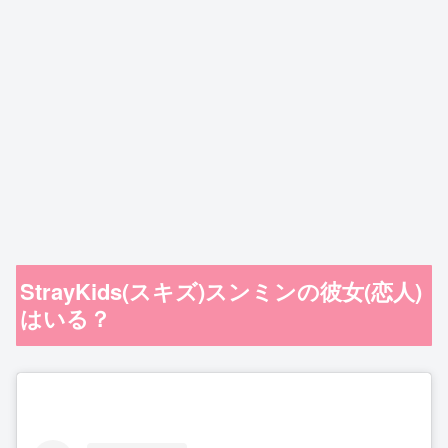
StrayKids(スキズ)スンミンの彼女(恋人)
はいる？