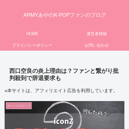
ARMYあやのK-POPファンのブログ
HOME
運営者情報
プライバシーポリシー
お問い合わせ
西口空良の炎上理由は？ファンと繋がり批
判殺到で辞退要求も
※本サイトは、アフィリエイト広告を利用しています。
ボーイズグループ