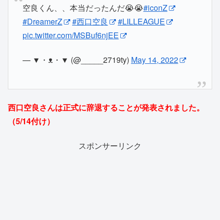
空良くん、、本当だったんだ😭😭
#iconZ
#DreamerZ
#西口空良
#LILLEAGUE
pic.twitter.com/MSBuf6njEE
— ▼・ᴥ・▼ (@_____2719ty)
May 14, 2022
西口空良さんは正式に辞退することが発表されました。
（5/14付け）
スポンサーリンク