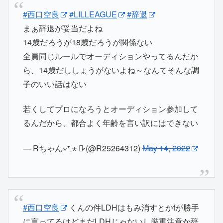
#西口空良
#LILLEAGUE
#辞退
まぁ辞退が妥当だよね
14歳だろうが18歳だろうが関係ない
全員同じルールでオーディションやってるんだか
ら、14歳だししょうがないよね～なんてそんな調
子のいい話はない
若くしてプロになろうとオーディション参加して
るんだから、都合よく年齢を言い訳にはできない
— Rちゃん⋆⁺₊⋆ ♡̷̷̷ (@R25264312)
May 14, 2022
#西口空良
くんの件LDHはもみ消すとかfが勝手
に言ってるけどまだLDHじゃないし厳重注意か辞