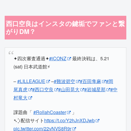
西口空良はインスタの鍵垢でファンと繋
がりDM？
✦四次審査通過✦
#iCONZ
最終決戦は、5.21
(sat) 日本武道館⚡︎
–
#LILLEAGUE
–
#難波碧空
#百田隼麻
#岡
尾真虎
#西口空良
#山田晃大
#岩城星那
#中
村竜大
課題曲「
#RollahCoaster
」
➴⡱配信サイト
https://t.co/Y2hJnXDJwb
pic.twitter.com/22vNVS8R9r