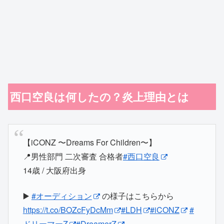
西口空良は何したの？炎上理由とは
【iCONZ 〜Dreams For Children〜】
📍男性部門 二次審査 合格者
#西口空良
14歳 / 大阪府出身
▶️
#オーディション
の様子はこちらから
https://t.co/BOZcFyDcMm
#LDH
#iCONZ
#
ドリーマーZ
#DreamerZ