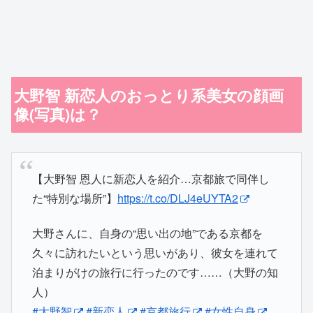
大野智 新恋人のおっとり系美女の顔画
像(写真)は？
【大野智 恩人に新恋人を紹介…京都旅で同伴し
た“特別な場所”】
https://t.co/DLJ4eUYTA2
大野さんに、自身の“思い出の地”である京都を
久々に訪れたいという思いがあり、彼女を連れて
泊まりがけの旅行に行ったのです……（大野の知
人）
#大野智
#新恋人
#京都旅行
#女性自身