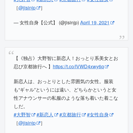
［
@jisinjp
］
— 女性自身【公式】 (@jisinjp)
April 19, 2021
【《独占》大野智に新恋人！おっとり系美女とお
忍び京都旅行へ 】
https://t.co/IVWD4xwy6q
新恋人は、おっとりとした雰囲気の女性。服装
も“ギャル”というには遠い、どちらかというと女
性アナウンサーの私服のような落ち着いた着こな
しだ。
#大野智
#新恋人
#京都旅行
#女性自身
［
@jisinjp
］