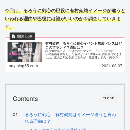
今回は、
るろうに剣心の巴役に有村架純イメージが違うと
いわれる理由や巴役には誰がいいのか
を調査していきま
す。
有村架純｜るろうに剣心イベント衣装ドレスはど
このブランド？通販は？
和月伸宏氏によって描かれたマンガ、「るろうに剣心」。
その漫画を実写化したものが、2012年から公開されてきま
した。主人公剣心を演じるのが「佐藤健」さん、剣心の元
妻の雪代巴役を演じるのが「有村架純」さんです。幕末を
描いた内容で、主人公剣心は、...
anything55.com
2021.06.07
Contents
CLOSE
るろうに剣心｜有村架純はイメージ違うと言わ
れる理由は？