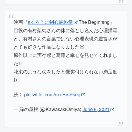
映画『
#るろうに剣心最終章
The Beginning』
巴役の有村架純さんの体に落とし込んだ心理描写
と、有村さんの言葉ではない心理表現の豊富さが
とても好きな作品になりました😆
原作以上に実存感と葛藤と幸せを見せてくれまし
た✨
花束のような恋をしたと優劣付けられない満足度
👏
続く
pic.twitter.com/nxoBrsPseg
— 緑の屋根 (@KawasakiOmiya)
June 6, 2021