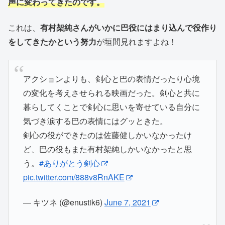
声に変わってきたのです。
これは、
有村架純さんがいかに巴役にはまり込んで役作り
をしてきたかという努力
が垣間見れますよね！
アクションよりも、剣心と巴の表情だったり心境
の変化を考えさせられる映画だった。剣心と共に
暮らしてくことで剣心に思いを寄せている自分に
気づき涙する巴の表情にはグッときた。
剣心の役ができたのは佐藤健しかいなかったけ
ど、巴の役もまた有村架純しかいなかったと思
う。
#ありがとう剣心
pic.twitter.com/888v8RnAKE
— キツネ (@enustik6)
June 7, 2021