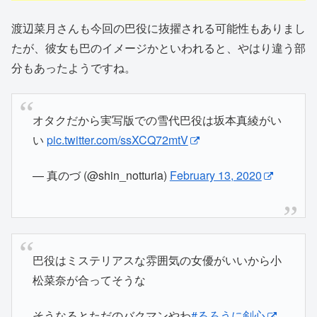
渡辺菜月さんも今回の巴役に抜擢される可能性もありまし
たが、彼女も巴のイメージかといわれると、やはり違う部
分もあったようですね。
オタクだから実写版での雪代巴役は坂本真綾がい
い
pic.twitter.com/ssXCQ72mtV
— 真のづ (@shin_notturia)
February 13, 2020
巴役はミステリアスな雰囲気の女優がいいから小
松菜奈が合ってそうな
そうなるとただのバクマンやわ
#るろうに剣心