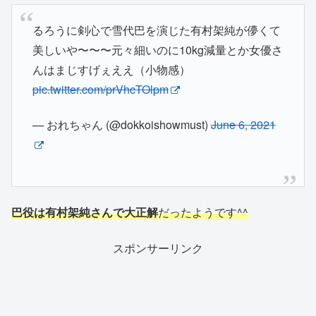
るろうに剣心で雪代巴を演じた有村架純が儚くて
美しいや〜〜〜元々細いのに10kg減量とか女優さ
んはまじすげぇええ（小物感）
pic.twitter.com/prVhcTOlpm
— おれちゃん (@dokkoishowmust)
June 6, 2021
巴役は有村架純さんで大正解
だったようです^^
スポンサーリンク