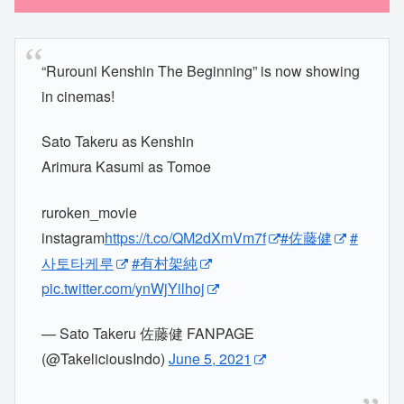
“Rurouni Kenshin The Beginning” is now showing
in cinemas!
Sato Takeru as Kenshin
Arimura Kasumi as Tomoe
ruroken_movie
instagram
https://t.co/QM2dXmVm7f
#佐藤健
#
사토타케루
#有村架純
pic.twitter.com/ynWjYilhoj
— Sato Takeru 佐藤健 FANPAGE
(@TakeliciousIndo)
June 5, 2021