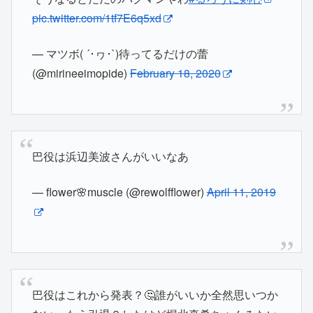
pic.twitter.com/1tf7E6q5xd
— マツボ( ´･ヮ･`)待ってるだけの蕾
(@mirineeimopide)
February 18, 2020
巴役は浜辺美波さんがいいなあ
— flower🌸muscle (@rewolfflower)
April 11, 2019
巴役はこれから発表？🤔誰がいいか全然思いつか