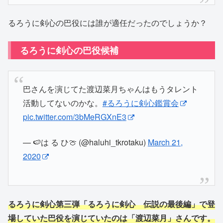
るろうに剣心の巴役には誰が適任だったのでしょうか？
るろうに剣心の巴役候補
巴さんを演じてた渡辺菜月ちゃんはもうタレント
活動してないのかな。
#るろうに剣心鑑賞会
pic.twitter.com/3bMeRGXnE3
— 🍉は る ひ🍈 (@haluhi_tkrotaku)
March 21,
2020
るろうに剣心第三弾「るろうに剣心 伝説の最後編」で登
場していた巴役を演じていたのは「渡辺菜月」さんです。