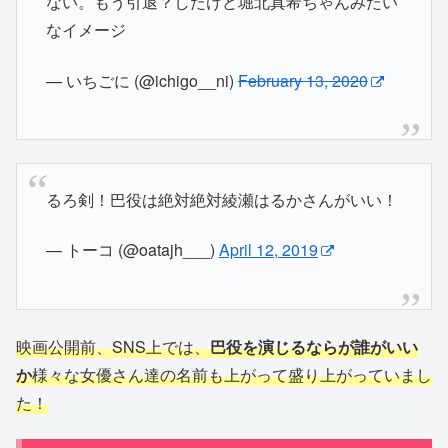
ない。もう引退？したけど堀北真希ちゃんみたい
なイメージ
— いちごに (@ichigo__ni)
February 13, 2020
るろ剣！巴役は絶対絶対綾瀬はるかさんがいい！
— トーコ (@oatajh___)
April 12, 2019
映画公開前、SNS上では、
巴役を演じるならが誰がいい
か
様々な女優さん達の名前も上がって盛り上がっていまし
た！