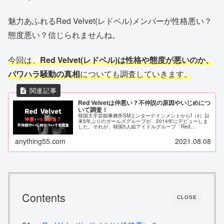
魅力あふれるRed Velvet(レドベル)メンバーが性格悪い？
態度悪い？信じられませんね。
今回は、
Red Velvet(レドベル)は性格や態度が悪いのか、
パワハラ騒動の真相
についても調査していきます。
Red Velvetは仲悪い？不仲説の原因やいじめにつ
いて調査！
韓国大手芸能事務所SMエンターテインメントからf（x）以
来5年ぶりのガールズグループが、2014年にデビューしま
した。それが、韓国5人組アイドルグループ「Red
Velvet（レッドベルベット）」、通称レドベルです。Red
Velvet(レ...
anything55.com
2021.08.08
Contents
CLOSE