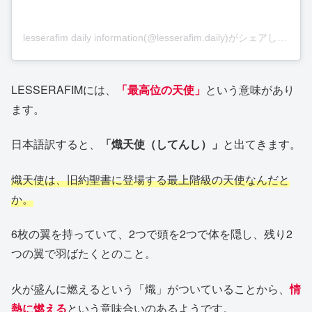
lesserafim daily information(@lesserafim.daily)がシェアした投稿
LESSERAFIMには、
「最高位の天使」
という意味があり
ます。
日本語訳すると、
「熾天使（してんし）」
と出てきます。
熾天使は、旧約聖書に登場する最上階級の天使なんだと
か。
6枚の翼を持っていて、2つで頭を2つで体を隠し、残り2
つの翼で羽ばたくとのこと。
火が盛んに燃えるという「熾」がついていることから、
情
熱に燃える
という意味合いのあるようです。