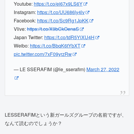
Youtube:
https://t.co/ei67x9LS6Y
Instagram:
https://t.co/UU686ly4lv
Facebook:
https://t.co/Sc9Rg1JpKK
Vlive:
https://t.co/X9bCkOenaS
Japan Twitter:
https://t.co/tdR5YiXU4H
Weibo:
https://t.co/BbqK6tYbXT
pic.twitter.com/7xF09yrzRw
— LE SSERAFIM (@le_sserafim)
March 27, 2022
LESSERAFIMという新ガールズグループの名前ですが、
なんて読むのでしょうか？