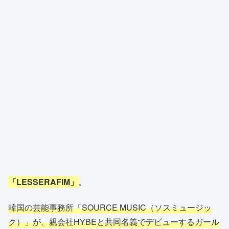
「LESSERAFIM」
。
韓国の芸能事務所「SOURCE MUSIC（ソスミュージッ
ク）」が、親会社HYBEと共同名義でデビューするガール