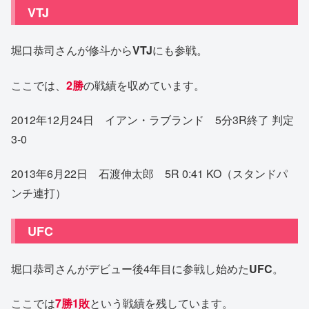
VTJ
堀口恭司さんが修斗から
VTJ
にも参戦。
ここでは、
2勝
の戦績を収めています。
2012年12月24日 イアン・ラブランド 5分3R終了 判定
3-0
2013年6月22日 石渡伸太郎 5R 0:41 KO（スタンドパ
ンチ連打）
UFC
堀口恭司さんがデビュー後4年目に参戦し始めた
UFC
。
ここでは
7勝1敗
という戦績を残しています。