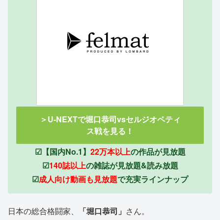
＞U-NEXTで堀口恭司vsセルジオペティ
ス戦を見る！
☑【国内No.1】
22万本以上
の作品が見放題
☑
140誌以上
の雑誌が見放題&読み放題
☑
成人向け動画も見放題
で充実ラインナップ
日本の総合格闘家、
「堀口恭司」
さん。