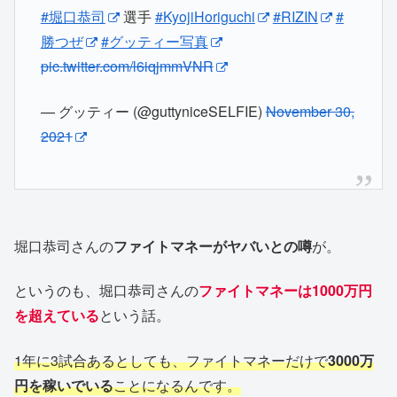
#堀口恭司
選手
#KyojiHoriguchi
#RIZIN
#
勝つぜ
#グッティー写真
pic.twitter.com/l6iqjmmVNR
— グッティー (@guttyniceSELFIE)
November 30,
2021
堀口恭司さんの
ファイトマネーがヤバいとの噂
が。
というのも、堀口恭司さんの
ファイトマネーは1000万円
を超えている
という話。
1年に3試合あるとしても、ファイトマネーだけで
3000万
円を稼いでいる
ことになるんです。