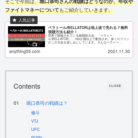
そこで今回は、
堀口恭司さんの戦績はどうなのか、年収や
ファイトマネーについて
もご紹介していきます。
ベラトール/BELLATORは地上波で見れる？無料
視聴方法も紹介！
世界で開催されている格闘技大会、「ベラトー
ル/BELLATOR」。160か国以上で配信され、多くのファン
がこの大会を楽しみにしています。そんなベラトー
ル/BELLATORが、2021年12月から日本でもU-NEXTでの
配信（31日間無料）を...
anything55.com
2021.11.30
Contents
CLOSE
堀口恭司の戦績は？
修斗
VTJ
UFC
RIZIN