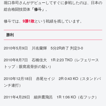
堀口恭司さんがデビューしてすぐに参戦したのは、日本の
総合格闘技団体
「修斗」
。
修斗では、
9勝1敗
という戦績を残しています。
勝利
2010年5月9日 川名蘭輝 5分2R終了 判定3-0
2010年8月7日 石橋佳大 1R 2:23 TKO（レフェリース
トップ：眼窩底骨折の疑い）
2010年12月18日 赤尾セイジ 2R 0:43 KO（スタンドパ
ンチ連打）
2011年4月29日 細井鷹飛呂 1R 1:06 KO（右フック）