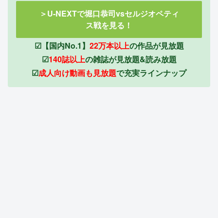
＞U-NEXTで堀口恭司vsセルジオペティ
ス戦を見る！
☑【国内No.1】
22万本以上
の作品が見放題
☑
140誌以上
の雑誌が見放題&読み放題
☑
成人向け動画も見放題
で充実ラインナップ