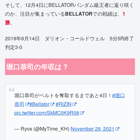
そして、12月4日にBELLATORバンダム級王者に返り咲く
のか、注目が集まっている
BELLATOR
での戦績は、
1
勝
。
2019年6月14日 ダリオン・コールドウェル 5分5R終了
判定3-0
堀口恭司の年収は？
堀口恭司がベルトを奪取するまであと4日！
#堀口
恭司
#Bellator
#RIZIN
pic.twitter.com/SkMC0K9R08
— Ryos (@MyTime_KH)
November 29, 2021