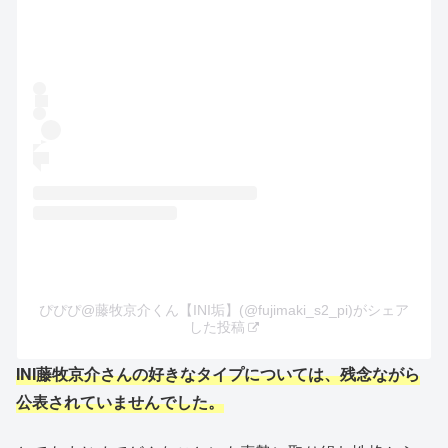
ぴぴぴ@藤牧京介くん【INI垢】(@fujimaki_s2_pi)がシェア
した投稿
INI藤牧京介さんの好きなタイプについては、残念ながら
公表されていませんでした。