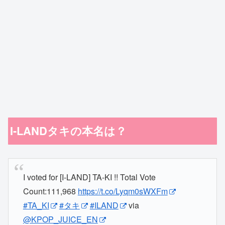
I-LANDタキの本名は？
I voted for [I-LAND] TA-KI !! Total Vote
Count:111,968
https://t.co/Lyqm0sWXFm
#TA_KI
#タキ
#ILAND
via
@KPOP_JUICE_EN