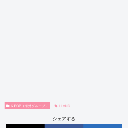
K-POP（海外グループ）
I-LAND
シェアする