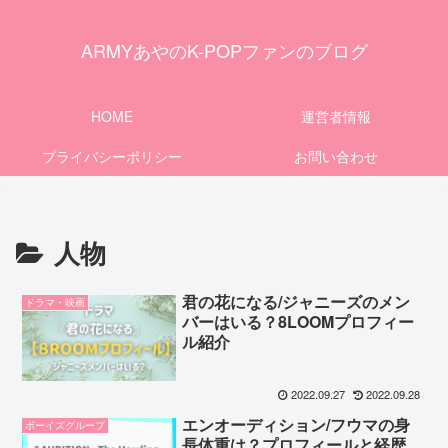
ARMYあやのK-POPファンのブログ
HOME
運営者情報
プライバシーポリシー
お問い合わせ
人物
君の花になる/ジャニーズのメン
ドラマ・映画
バーはいる？8LOOMプロフィー
ル紹介
2022.09.27
2022.09.28
エンオーディション/フウマの身
ボーイズグループ
長体重は？プロフィールと経歴