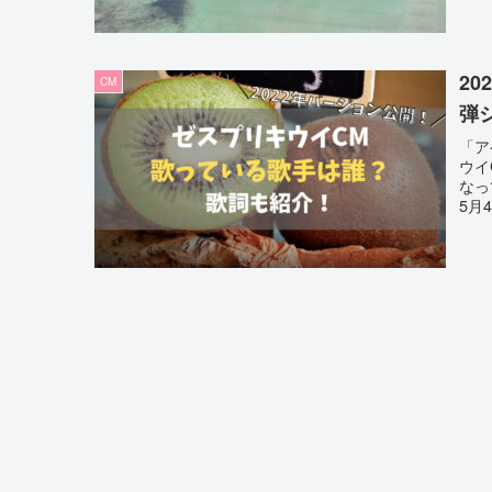
2
CM
弾
「ア
ウイ
なっ
5月