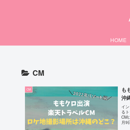
HOME
CM
も
CM
沖
イン
るト
CM
月9